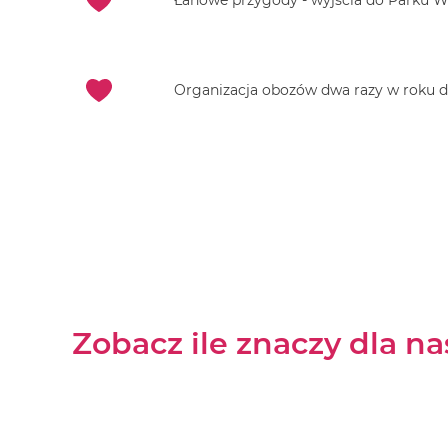
Łanowe przygody - wyjścia do Parku Wo
Organizacja obozów dwa razy w roku dl
Zobacz ile znaczy dla n