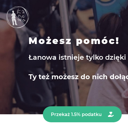
Możesz pomóc!
Łanowa istnieje tylko dzięk
Ty też możesz do nich dołą
Przekaż 1.5% podatku