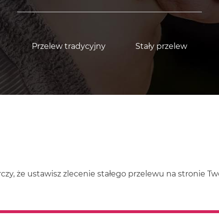
Przelew tradycyjny
Stały przelew
czy, że ustawisz zlecenie stałego przelewu na stronie T