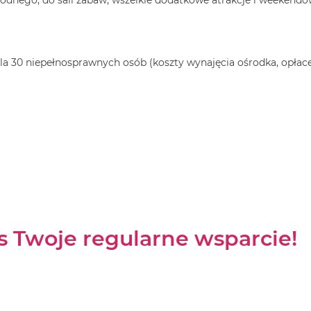
dnego, do sali zabaw, wszelkie dodatkowe atrakcje i weekendo
a 30 niepełnosprawnych osób (koszty wynajęcia ośrodka, opłacen
as Twoje regularne wsparcie!